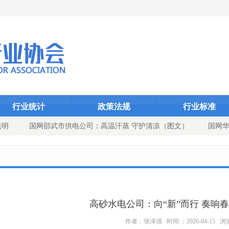
Dcms_indexID}
Dcms_index
Dcms_
行业统计
政策法规
行业标准
光明
国网邵武市供电公司：高温汗蒸 守护清凉（图文）
国网华
角 党建引领供电可靠性提升
高砂水电公司：向“新”而行 奏响春
作者：张泽强 时间 ：2026-04-15 浏