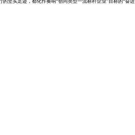
而行的坚实足迹，都化作奏响“创同类型一流标杆企业”目标的“奋进