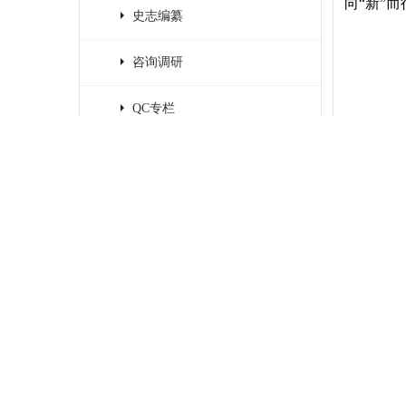
向“新”
史志编纂
咨询调研
QC专栏
会员登录
记住账号
忘记密码?