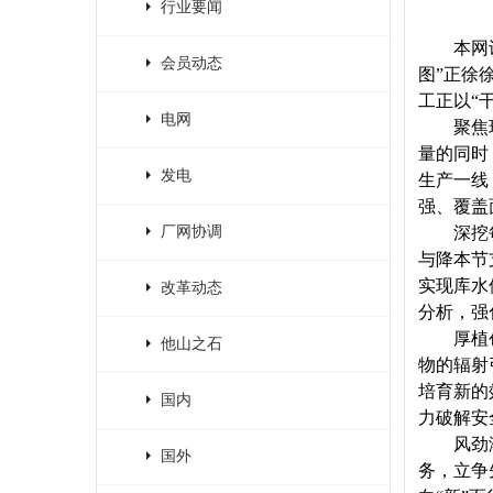
行业要闻
本网
会员动态
图”正徐
工正以“
电网
聚焦
量的同时
发电
生产一线
强、覆盖
厂网协调
深挖
与降本节
实现库水
改革动态
分析，强
厚植
他山之石
物的辐射
培育新的
国内
力破解安
风劲
国外
务，立争