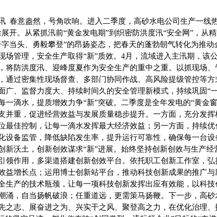
讯 春意盎然，号角吹响。进入二季度，高砂水电公司生产一线热
徐展开。从紧抓汛前“黄金发电期”到织密防洪度汛“安全网”，从精
干字当头、勇毅攀登”的昂扬姿态，把春天的蓬勃朝气转化为推动
现场管理，安全生产取得“新”质效。4月，流域进入主汛期，该
，将防洪度汛、迎峰度夏作为安全生产的重中之重。以抓现场、
，通过密集性现场督查、多部门协同作战、高风险提级管控等方
面广、监督力度大、持续时间久的安全管理新模式，持续巩固“一
每一滴水，提质增效力争“新”突破。二季度是全年发电的“黄金
支并重，促进经营效益与发展质量稳步提升。一方面，充分发挥
位最佳控制，让每一滴水发挥最大经济效益；另一方面，持续优
化设备监管，降低缺陷发生率，提升运行可靠性，确保每一台设
创新沃土，创新创效谋求“新”进展。始终坚持创新创效与生产
引领作用，多渠道搭建创新创效平台。依托职工创新工作室，弘
效益增长点；运用博士创新站平台，推动科技创新成果的推广与
全生产的技术瓶颈，让每一项科技创新发挥出应有效能，以科技
潮涌，自当扬帆破浪；任重道远，更需策马扬鞭。下一步，高砂水电
先之志、展奋进之为、兴实干之风、聚登高之力，在优化治理、