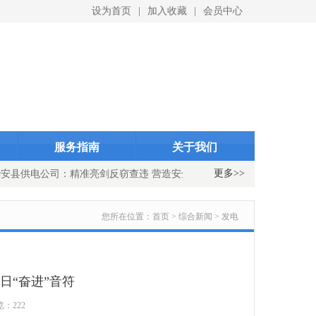
设为首页
|
加入收藏
|
会员中心
ID}
indexID}
服务指南
关于我们
更多>>
安县供电公司：精准亮剑反窃查违 营造安全有序用电环境
国网浦城
您所在位置：
首页 > 综合新闻 > 发电
日“奋进”音符
览：222