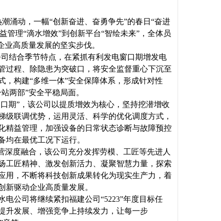
潮涌动，一幅“创新奋进、奋勇争先”的春日“奋进
益管理“滴水增效”到创新平台“智绘未来”，全体员
企业高质量发展的坚实步伐。
公司结合季节特点，在紧抓有利发电窗口期增发电
管过程、除隐患为突破口，将安全监督重心下沉至
式，构建“多维一体”安全保障体系，形成针对性
站两部”安全平稳局面。
窗口期”，该公司以提质增效为核心，坚持挖潜增收
梯级联调优势，运用灵活、科学的优化调度方式，
化精益管理，加强设备的日常状态诊断与故障预控
备均在最优工况下运行。
经营深度融合，该公司充分发挥劳模、工匠等先进人
扬工匠精神、激发创新活力、凝聚智慧力量，探索
应用，不断将科技创新成果转化为现实生产力，着
创新驱动企业高质量发展。
公司将继续紧扣福建公司“5223”年度目标任
提升发展、增强竞争上持续发力，让每一步