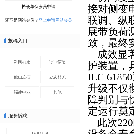
接对侧变
联调、纵
还不是网站会员？
马上申请网站会员
展带负荷
致，最终
投稿入口
成效显
新闻动态
行业信息
护装置，
IEC 6
他山之石
史志相关
升级不仅
福建电业
其他
障判别与
定运行奠
服务诉求
此次2
设备全寿
服务诉求