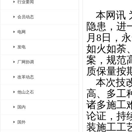
行业要闻
本网讯
会员动态
隐患，进
电网
月8日，
如火如荼
发电
案，规范
厂网协调
质保量按
改革动态
本次技
高、多工
他山之石
诸多施工
国内
论证，持
国外
装施工工