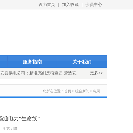
设为首页
|
加入收藏
|
会员中心
ID}
indexID}
服务指南
关于我们
更多>>
安县供电公司：精准亮剑反窃查违 营造安全有序用电环境
国网浦城
您所在位置：
首页 > 综合新闻 > 电网
通电力“生命线”
6 浏览：98