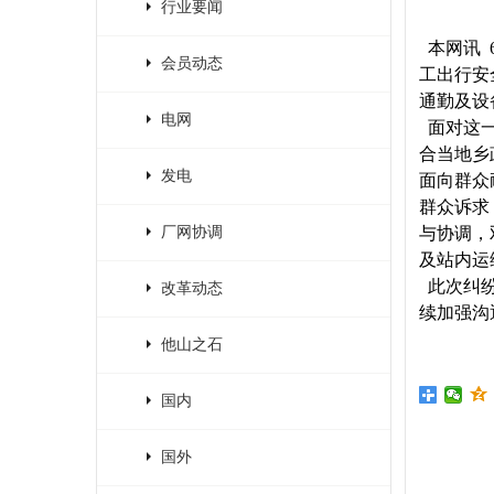
行业要闻
本网讯 
会员动态
工出行安
通勤及设
电网
面对这一
合当地乡
发电
面向群众
群众诉求
厂网协调
与协调，
及站内运
此次纠纷
改革动态
续加强沟
他山之石
国内
国外