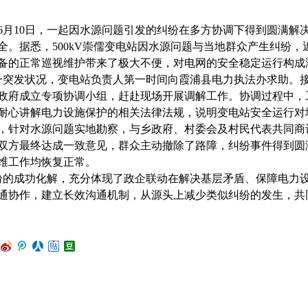
6月10日，一起因水源问题引发的纠纷在多方协调下得到圆满解决
全。据悉，500kV崇儒变电站因水源问题与当地群众产生纠纷
备的正常巡视维护带来了极大不便，对电网的安全稳定运行构成
突发状况，变电站负责人第一时间向霞浦县电力执法办求助。
政府成立专项协调小组，赶赴现场开展调解工作。协调过程中，
耐心讲解电力设施保护的相关法律法规，说明变电站安全运行对
，针对水源问题实地勘察，与乡政府、村委会及村民代表共同商
双方最终达成一致意见，群众主动撤除了路障，纠纷事件得到圆
维工作均恢复正常。
的成功化解，充分体现了政企联动在解决基层矛盾、保障电力
通协作，建立长效沟通机制，从源头上减少类似纠纷的发生，共