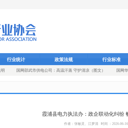
Dcms_indexID}
Dcms_index
Dcms_
行业统计
政策法规
行业标准
光明
国网邵武市供电公司：高温汗蒸 守护清凉（图文）
国网华
角 党建引领供电可靠性提升
霞浦县电力执法办：政企联动化纠纷 畅
作者：张敏灵、江梦清 时间 ：2026-06-1