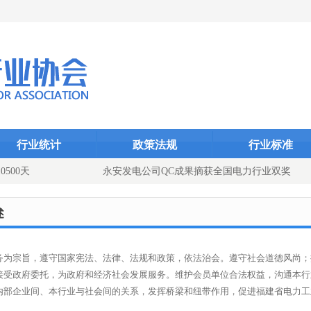
Dcms_indexID}
Dcms_index
Dcms_
行业统计
政策法规
行业标准
500天
永安发电公司QC成果摘获全国电力行业双奖
添动能（图文）
述
务为宗旨，遵守国家宪法、法律、法规和政策，依法治会。遵守社会道德风尚；
接受政府委托，为政府和经济社会发展服务。维护会员单位合法权益，沟通本行
内部企业间、本行业与社会间的关系，发挥桥梁和纽带作用，促进福建省电力工