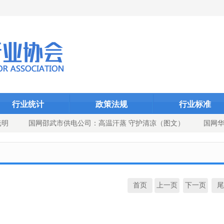
Dcms_indexID}
Dcms_index
Dcms_
行业统计
政策法规
行业标准
光明
国网邵武市供电公司：高温汗蒸 守护清凉（图文）
国网华
角 党建引领供电可靠性提升
首页
上一页
下一页
尾