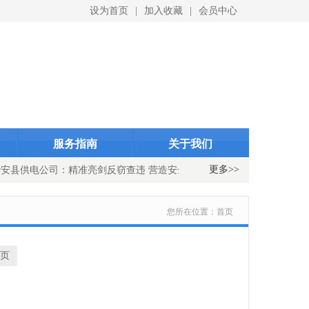
设为首页
|
加入收藏
|
会员中心
ID}
indexID}
服务指南
关于我们
更多>>
安县供电公司：精准亮剑反窃查违 营造安全有序用电环境
国网浦城
您所在位置：
首页
页