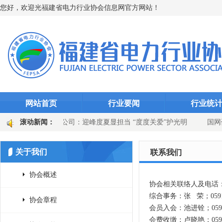
您好，欢迎光福建省电力行业协会信息网官方网站！
网站首页
行业要闻
行业统
千瓦时
滚动新闻：
永安发电公司：迎峰度夏显担当 “度度关爱”护光明
国网
站选线装置升级
国网上杭县供电公司：吹响百日攻坚号角 党建引领供
关于我们
联系我们
协会概述
协会相关联络人及电话
综合事务：张 荣；0591-8
协会章程
会员入会：池进铨；0591-8
会费收缴：卢晓艳；0591-8