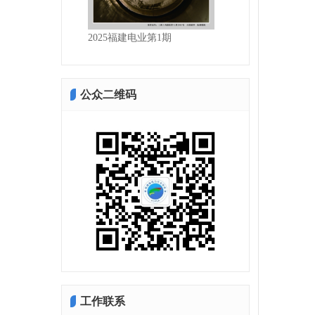
电业第2期
2025福建电业第1期
公众二维码
工作联系