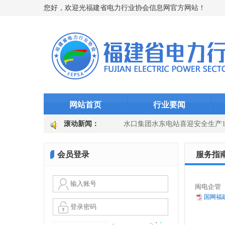
您好，欢迎光福建省电力行业协会信息网官方网站！
网站首页
行业要闻
 筑牢迎峰度夏“智能防线”（图文)
滚动新闻：
水口集团水东电站喜迎安全生产10
 迎峰而上护良田
国网长汀县供电公司：主变换“心”提质效 乡镇电网
会员登录
服务指
闽电企管〔
国网福