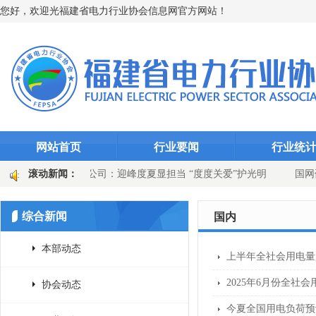
您好，欢迎光福建省电力行业协会信息网官方网站！
网站首页
行业要闻
行业统
千瓦时
滚动新闻：
永安发电公司：迎峰度夏显担当 “度度关爱”护光明
国网
站选线装置升级
国网上杭县供电公司：吹响百日攻坚号角 党建引领供
综合新闻
国内
本部动态
上半年全社会用电量累
2025年6月份全社会
协会动态
今夏全国用电负荷预计