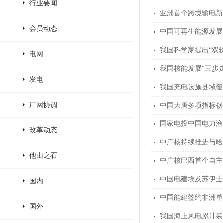
行业要闻
亚洲首个跨境输电新
会员动态
中国可再生能源发展
我国科学家提出“双
电网
我国核能发展“三步
发电
我国充电设施县域覆
厂网协调
中国大唐多项指标创
国家电投中国电力渔
改革动态
中广核持续推进与哈
他山之石
中广核巴西首个自主
中国电建埃及苏伊士
国内
中国能建签约非洲单
国外
我国海上风电累计装